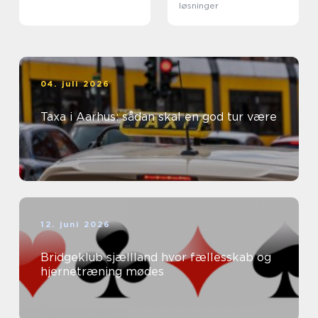
løsninger
04. juli 2026
Taxa i Aarhus: sådan skal en god tur være
12. juni 2026
Bridgeklub sjællland hvor fællesskab og
hjernetræning mødes