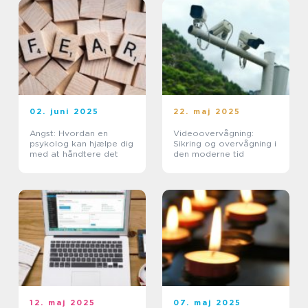
02. juni 2025
22. maj 2025
Angst: Hvordan en
Videoovervågning:
psykolog kan hjælpe dig
Sikring og overvågning i
med at håndtere det
den moderne tid
12. maj 2025
07. maj 2025