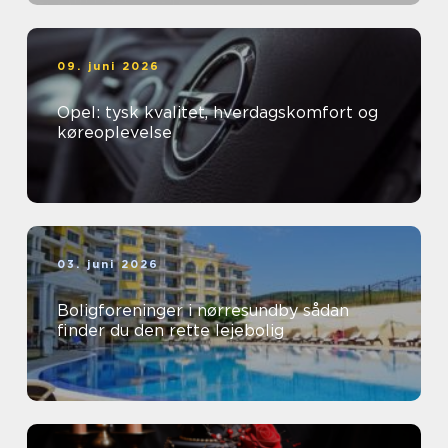
09. juni 2026
Opel: tysk kvalitet, hverdagskomfort og
køreoplevelse
03. juni 2026
Boligforeninger i nørresundby sådan
finder du den rette lejebolig