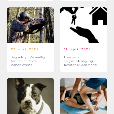
27. april 2025
11. april 2025
Jagtudstyr: Væsentligt
Hvad er en
for den perfekte
salgsvurdering, og
jagtoplevelse
hvorfor er den vigtig?