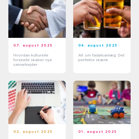
07. august 2025
04. august 2025
Hvordan kulturelle
Alt om fadølsanlæg: Det
forskelle skaber nye
perfekte skænk
samarbejder
02. august 2025
01. august 2025