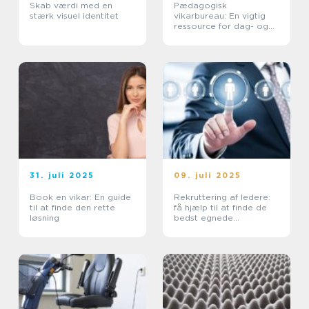
Skab værdi med en
Pædagogisk
stærk visuel identitet
vikarbureau: En vigtig
ressource for dag- og
døgninstitutioner
31. juli 2025
09. juli 2025
Book en vikar: En guide
Rekruttering af ledere:
til at finde den rette
få hjælp til at finde de
løsning
bedst egnede
kandidater