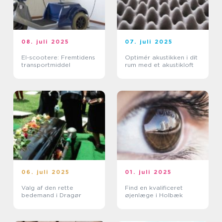
08. juli 2025
07. juli 2025
El-scootere: Fremtidens
Optimér akustikken i dit
transportmiddel
rum med et akustikloft
06. juli 2025
01. juli 2025
Valg af den rette
Find en kvalificeret
bedemand i Dragør
øjenlæge i Holbæk