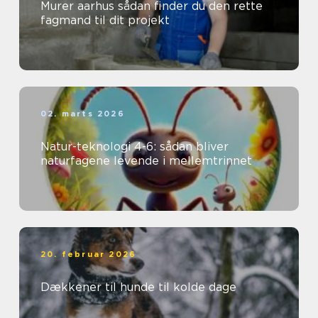
Murer aarhus sådan finder du den rette
fagmand til dit projekt
02. marts 2026
Natur-teknologi 4-6: sådan bliver
naturfagene levende i mellemtrinnet
20. februar 2026
Dækkener til hunde til kolde dage