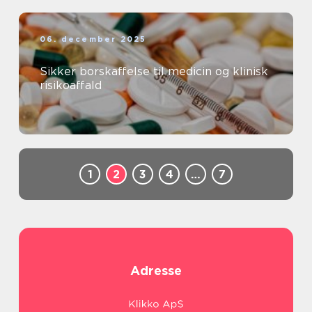
06. december 2025
Sikker borskaffelse til medicin og klinisk
risikoaffald
1
2
3
4
…
7
Adresse