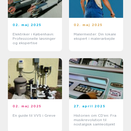
02. maj 2025
02. maj 2025
Elektriker i København:
Malermester: Din lokale
Professionelle løsninger
ekspert i malerarbejde
og ekspertise
02. maj 2025
27. april 2025
En guide til VVS i Greve
Historien om CD’en: Fra
musikrevolution til
nostalgisk samleobjekt