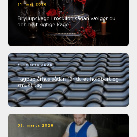
31. maj 2026
Bryllupskage i roskilde sådan vælger du
den helt rigtige kage
31. marts 2026
Tagpap århus sådan får du et holdbart og
smukt tag
03. marts 2026