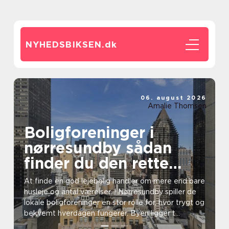
NYHEDSBIKSEN.
dk
06. august 2026
Amalie Thomsen
Boligforeninger i
nørresundby sådan
finder du den rette
lejebolig
At finde en god lejebolig handler om mere end bare
husleje og antal værelser. I Nørresundby spiller de
lokale boligforeninger en stor rolle for, hvor trygt og
bekvemt hverdagen fungerer. Byen ligger t...