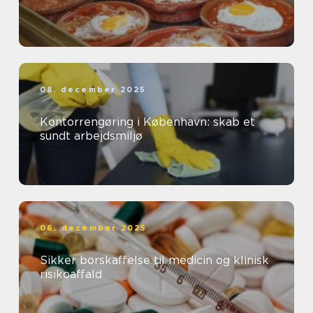
08. december 2025
Kontorrengøring i København: skab et
sundt arbejdsmiljø
06. december 2025
Sikker borskaffelse til medicin og klinisk
risikoaffald