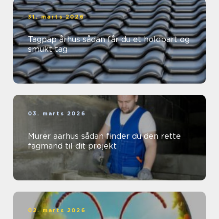
31. marts 2026
Tagpap århus sådan får du et holdbart og
smukt tag
03. marts 2026
Murer aarhus sådan finder du den rette
fagmand til dit projekt
02. marts 2026