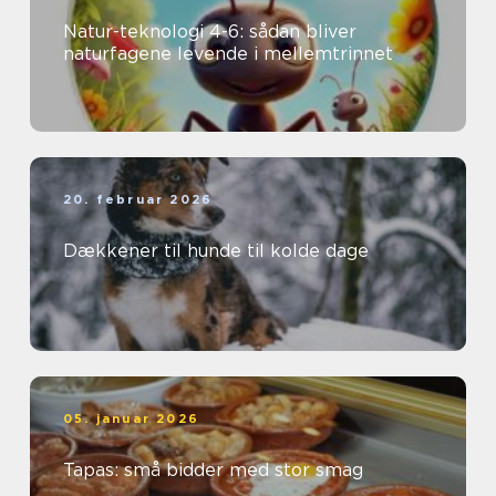
Natur-teknologi 4-6: sådan bliver
naturfagene levende i mellemtrinnet
20. februar 2026
Dækkener til hunde til kolde dage
05. januar 2026
Tapas: små bidder med stor smag