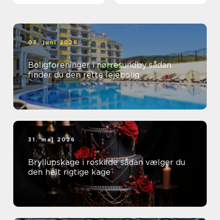
03. juni 2026
Boligforeninger i nørresundby sådan
finder du den rette lejebolig
31. maj 2026
Bryllupskage i roskilde sådan vælger du
den helt rigtige kage