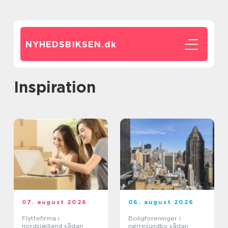
NYHEDSBIKSEN.
dk
inspiration
07. august 2026
06. august 2026
Flyttefirma i
Boligforeninger i
nordsjælland sådan
nørresundby sådan