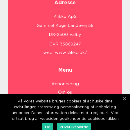
Adresse
web:
www.klikko.dk/
Menu
Annoncering
Om os
Cookies
På vores website bruges cookies til at huske dine
indstillinger, statistik og personalisering af indhold og
Kontakt os
annoncer. Denne information deles med tredjepart. Ved
Sitemap
fortsat brug af websiden godkender du cookiepolitikken.
Ok
Privatlivspolitik