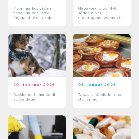
Murer aarhus sådan
Natur-teknologi 4-6:
finder du den rette
sådan bliver
fagmand til dit projekt
naturfagene levende i
mellemtrinnet
20. februar 2026
05. januar 2026
Dækkener til hunde til
Tapas: små bidder med
kolde dage
stor smag