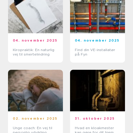
04. november 2025
04. november 2025
Kiropraktik: En naturlig
Find din VE-installatør
vej til smertelindring
på Fyn
02. november 2025
31. oktober 2025
Unge coach: En vej til
Hvad en kloakmester
personlig udvikling
kan gøre for dit hjem