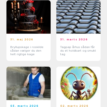
31. maj 2026
31. marts 2026
Bryllupskage i roskilde
Tagpap århus sådan får
sådan vælger du den
du et holdbart og smukt
helt rigtige kage
tag
03. marts 2026
02. marts 2026