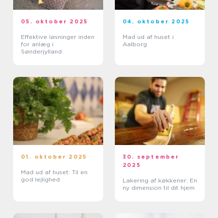
05. oktober 2025
04. oktober 2025
Effektive løsninger inden
Mad ud af huset i
for anlæg i
Aalborg
Sønderjylland
01. oktober 2025
30. september
2025
Mad ud af huset: Til en
god lejlighed
Lakering af køkkener: En
ny dimension til dit hjem