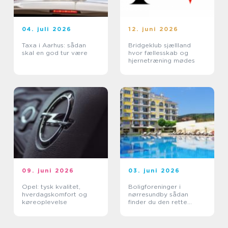
04. juli 2026
12. juni 2026
Taxa i Aarhus: sådan
Bridgeklub sjællland
skal en god tur være
hvor fællesskab og
hjernetræning mødes
09. juni 2026
03. juni 2026
Opel: tysk kvalitet,
Boligforeninger i
hverdagskomfort og
nørresundby sådan
køreoplevelse
finder du den rette
lejebolig