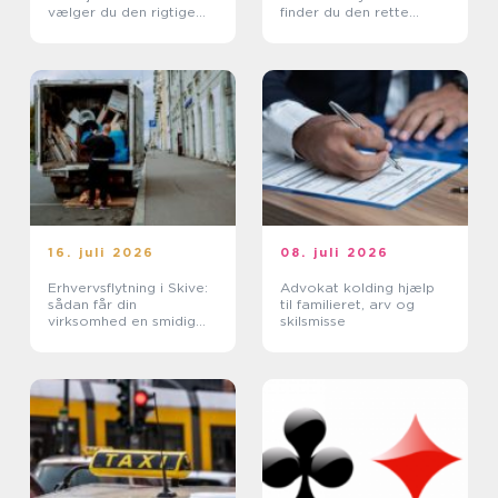
vælger du den rigtige
finder du den rette
hjælp
lejebolig
16. juli 2026
08. juli 2026
Erhvervsflytning i Skive:
Advokat kolding hjælp
sådan får din
til familieret, arv og
virksomhed en smidig
skilsmisse
flyttedag