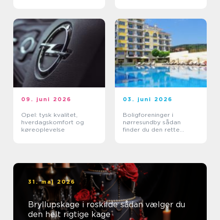
09. juni 2026
03. juni 2026
Opel: tysk kvalitet,
Boligforeninger i
hverdagskomfort og
nørresundby sådan
køreoplevelse
finder du den rette
lejebolig
31. maj 2026
Bryllupskage i roskilde sådan vælger du
den helt rigtige kage