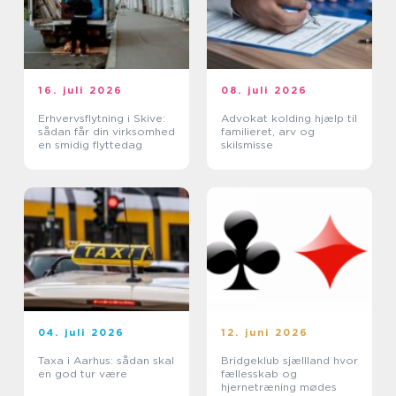
16. juli 2026
08. juli 2026
Erhvervsflytning i Skive:
Advokat kolding hjælp til
sådan får din virksomhed
familieret, arv og
en smidig flyttedag
skilsmisse
04. juli 2026
12. juni 2026
Taxa i Aarhus: sådan skal
Bridgeklub sjællland hvor
en god tur være
fællesskab og
hjernetræning mødes