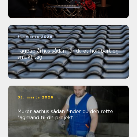
31. marts 2026
Tagpap århus sådan får du et holdbart og
smukt tag
03. marts 2026
Murer aarhus sådan finder du den rette
fagmand til dit projekt