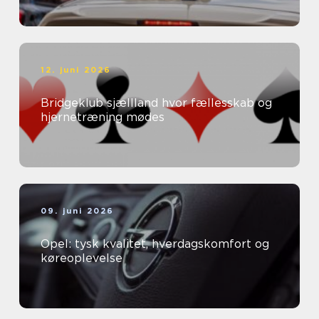
12. juni 2026
Bridgeklub sjællland hvor fællesskab og
hjernetræning mødes
09. juni 2026
Opel: tysk kvalitet, hverdagskomfort og
køreoplevelse