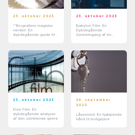
23. oktober 2023
23. oktober 2023
**Biografens magiske
Babylon Film: En
verden: En
Dybdegående
dybdegående guide til
Gennemgang af en
film i biografen**
Revolutionerende
Filmform
23. oktober 2023
26. september
2023
Elvis Film: En
dybdegående analyser
Låsesmed: En hjælpende
af den udviklende genre
hånd til boligejere