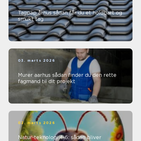
Tagpap århus sådan får du et holdbart og
smukt tag
03. marts 2026
Murer aarhus sådan finder du den rette
fagmand til dit projekt
02. marts 2026
Natur-teknologi 4-6: sådan bliver