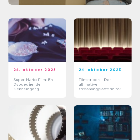
24. oktober 2023
24. oktober 2023
Super Mario Film: En
Filmstriben – Den
Dybdegående
ultimative
Gennemgang
streamingplatform for
filmelskere