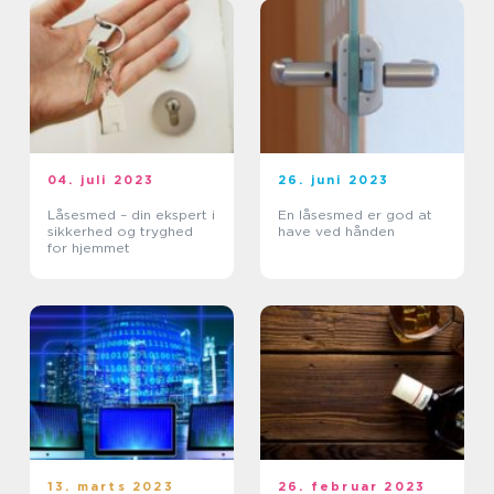
04. juli 2023
26. juni 2023
Låsesmed – din ekspert i
En låsesmed er god at
sikkerhed og tryghed
have ved hånden
for hjemmet
13. marts 2023
26. februar 2023