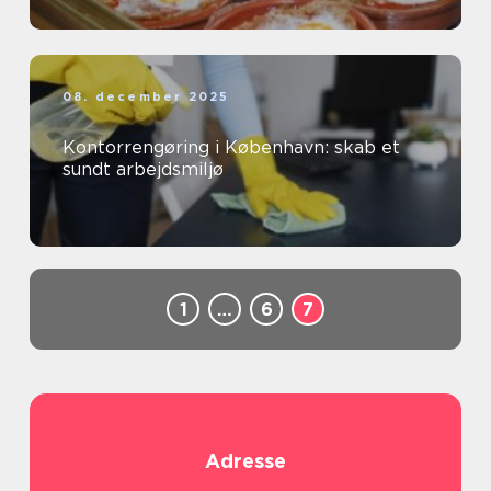
08. december 2025
Kontorrengøring i København: skab et
sundt arbejdsmiljø
1
…
6
7
Adresse