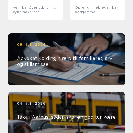
Vem behöver utbildning i
Opret din helt egen bar
cybersäkerhet?
derhjemme
08. juli 2026
Advokat kolding hjælp til familieret, arv
og skilsmisse
04. juli 2026
Taxa i Aarhus: sådan skal en god tur være