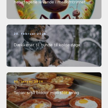
naturfagene levende i mellemtrinnet
20. februar 2026
Dækkener til hunde til kolde dage
05. januar 2026
Tapas: små bidder med stor smag