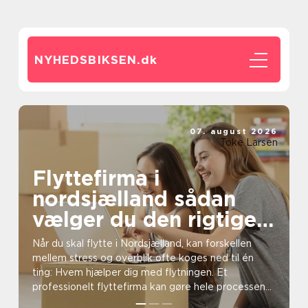
NYHEDSBIKSEN.
dk
07. august 2026
Toke Larsen
Flyttefirma i
nordsjælland sådan
vælger du den rigtige
hjælp
Når du skal flytte i Nordsjælland, kan forskellen
mellem stress og overblik ofte koges ned til én
ting: Hvem hjælper dig med flytningen. Et
professionelt flyttefirma kan gøre hele processen
langt nemm...