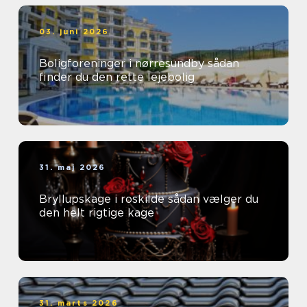
03. juni 2026
Boligforeninger i nørresundby sådan
finder du den rette lejebolig
31. maj 2026
Bryllupskage i roskilde sådan vælger du
den helt rigtige kage
31. marts 2026