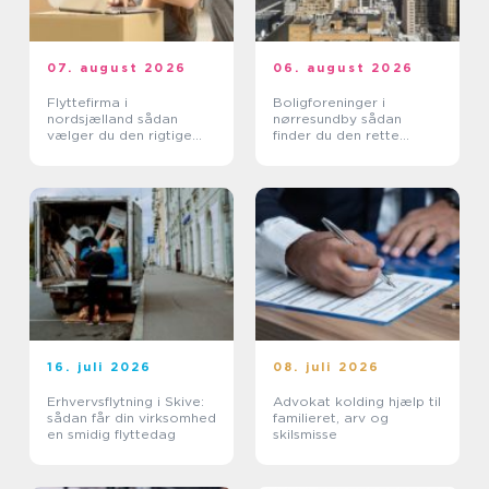
07. august 2026
06. august 2026
Flyttefirma i
Boligforeninger i
nordsjælland sådan
nørresundby sådan
vælger du den rigtige
finder du den rette
hjælp
lejebolig
16. juli 2026
08. juli 2026
Erhvervsflytning i Skive:
Advokat kolding hjælp til
sådan får din virksomhed
familieret, arv og
en smidig flyttedag
skilsmisse