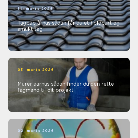
31. marts 2026
Tagpap århus sådan får du et holdbart og
smukt tag
03. marts 2026
Murer aarhus sådan finder du den rette
fagmand til dit projekt
02. marts 2026