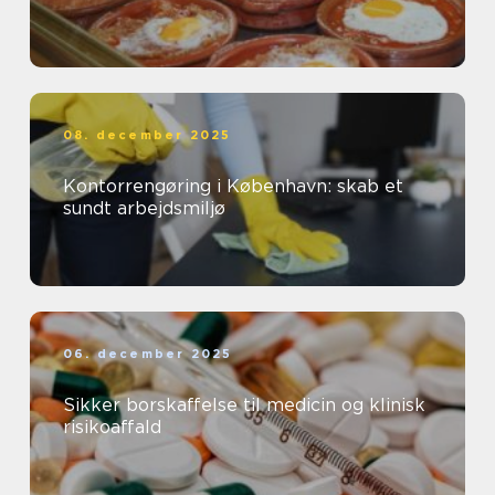
08. december 2025
Kontorrengøring i København: skab et
sundt arbejdsmiljø
06. december 2025
Sikker borskaffelse til medicin og klinisk
risikoaffald