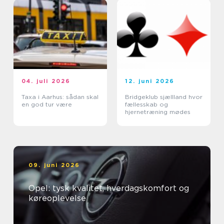
04. juli 2026
12. juni 2026
Taxa i Aarhus: sådan skal
Bridgeklub sjællland hvor
en god tur være
fællesskab og
hjernetræning mødes
09. juni 2026
Opel: tysk kvalitet, hverdagskomfort og
køreoplevelse