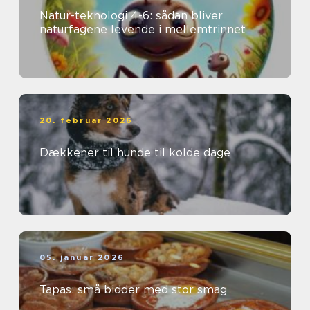
Natur-teknologi 4-6: sådan bliver
naturfagene levende i mellemtrinnet
20. februar 2026
Dækkener til hunde til kolde dage
05. januar 2026
Tapas: små bidder med stor smag