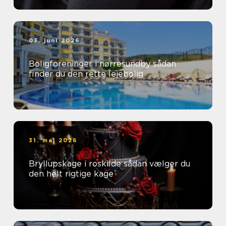
03. juni 2026
Boligforeninger i nørresundby sådan
finder du den rette lejebolig
31. maj 2026
Bryllupskage i roskilde sådan vælger du
den helt rigtige kage