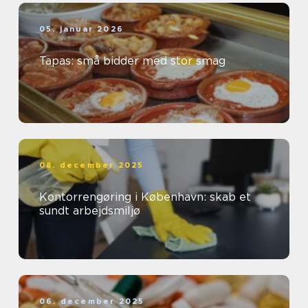
05. januar 2026
Tapas: små bidder med stor smag
08. december 2025
Kontorrengøring i København: skab et
sundt arbejdsmiljø
06. december 2025