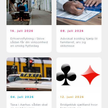
16. juli 2026
08. juli 2026
Erhvervsflytning i Skive:
Advokat kolding hjælp til
sådan får din virksomhed
familieret, arv og
en smidig flyttedag
skilsmisse
04. juli 2026
12. juni 2026
Taxa i Aarhus: sådan skal
Bridgeklub sjællland hvor