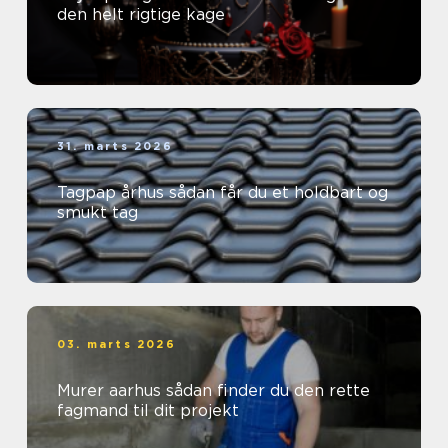
den helt rigtige kage
31. marts 2026
Tagpap århus sådan får du et holdbart og
smukt tag
03. marts 2026
Murer aarhus sådan finder du den rette
fagmand til dit projekt