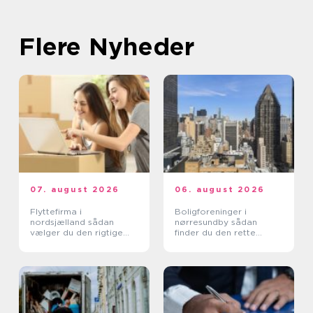
Flere Nyheder
07. august 2026
06. august 2026
Flyttefirma i
Boligforeninger i
nordsjælland sådan
nørresundby sådan
vælger du den rigtige
finder du den rette
hjælp
lejebolig