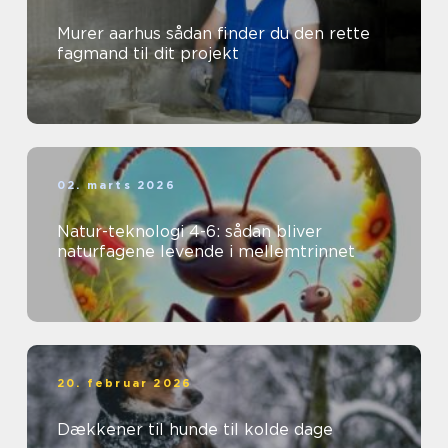
Murer aarhus sådan finder du den rette
fagmand til dit projekt
02. marts 2026
Natur-teknologi 4-6: sådan bliver
naturfagene levende i mellemtrinnet
20. februar 2026
Dækkener til hunde til kolde dage