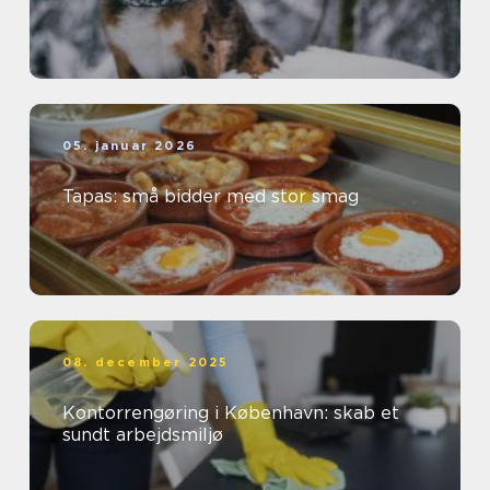
05. januar 2026
Tapas: små bidder med stor smag
08. december 2025
Kontorrengøring i København: skab et
sundt arbejdsmiljø