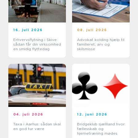
16. juli 2026
08. juli 2026
Erhvervsflytning i Skive:
Advokat kolding hjælp til
sådan får din virksomhed
familieret, arv og
en smidig flyttedag
skilsmisse
04. juli 2026
12. juni 2026
Taxa i Aarhus: sådan skal
Bridgeklub sjællland hvor
en god tur være
fællesskab og
hjernetræning mødes