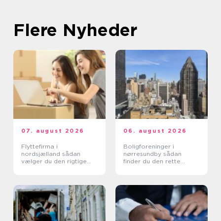
Flere Nyheder
07. august 2026
06. august 2026
Flyttefirma i
Boligforeninger i
nordsjælland sådan
nørresundby sådan
vælger du den rigtige
finder du den rette
hjælp
lejebolig