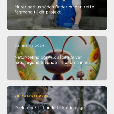
Murer aarhus sådan finder du den rette
fagmand til dit projekt
02. marts 2026
Natur-teknologi 4-6: sådan bliver
naturfagene levende i mellemtrinnet
20. februar 2026
Dækkener til hunde til kolde dage