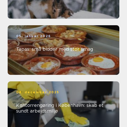
05. januar 2026
Tapas: små bidder med stor smag
08. december 2025
Kontorrengøring i København: skab et
sundt arbejdsmiljø