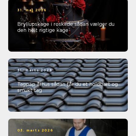
31. maj 2026
Bryllupskage i roskilde sådan vælger du
den helt rigtige kage
31. marts 2026
Tagpap århus sådan får du et holdbart og
smukt tag
03. marts 2026