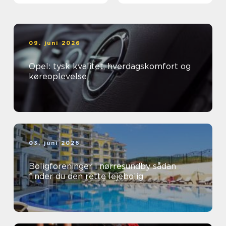
09. juni 2026
Opel: tysk kvalitet, hverdagskomfort og
køreoplevelse
03. juni 2026
Boligforeninger i nørresundby sådan
finder du den rette lejebolig