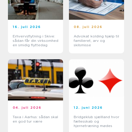
16. juli 2026
08. juli 2026
Erhvervsflytning i Skive:
Advokat kolding hjælp til
sådan får din virksomhed
familieret, arv og
en smidig flyttedag
skilsmisse
04. juli 2026
12. juni 2026
Taxa i Aarhus: sådan skal
Bridgeklub sjællland hvor
en god tur være
fællesskab og
hjernetræning mødes