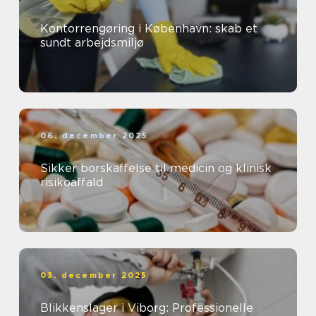
Kontorrengøring i København: skab et
sundt arbejdsmiljø
06. december 2025
Sikker borskaffelse til medicin og klinisk
risikoaffald
03. december 2025
Blikkenslager i Viborg: Professionelle