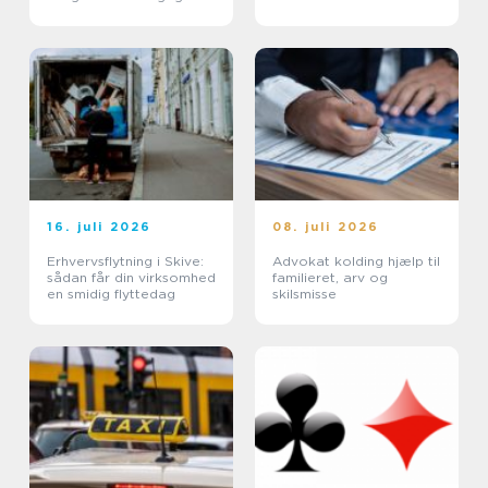
hjælp
lejebolig
16. juli 2026
08. juli 2026
Erhvervsflytning i Skive:
Advokat kolding hjælp til
sådan får din virksomhed
familieret, arv og
en smidig flyttedag
skilsmisse