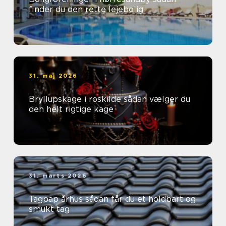
finder du den rette lejebolig
31. maj 2026
Bryllupskage i roskilde sådan vælger du
den helt rigtige kage
31. marts 2026
Tagpap århus sådan får du et holdbart og
smukt tag