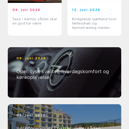
04. juli 2026
12. juni 2026
Taxa i Aarhus: sådan skal
Bridgeklub sjællland hvor
en god tur være
fællesskab og
hjernetræning mødes
09. juni 2026
Opel: tysk kvalitet, hverdagskomfort og
køreoplevelse
03. juni 2026
Boligforeninger i nørresundby sådan