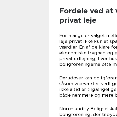
Fordele ved at 
privat leje
For mange er valget mell
leje privat ikke kun et s
værdier. En af de klare f
økonomiske tryghed og ge
privat udlejning, hvor hu
boligforeningerne ofte mer
Derudover kan boligforeni
såsom viceværter, vedlig
ikke altid er tilgængelig
både nemmere og mere 
Nørresundby Boligselska
boligforening, der tilbyd