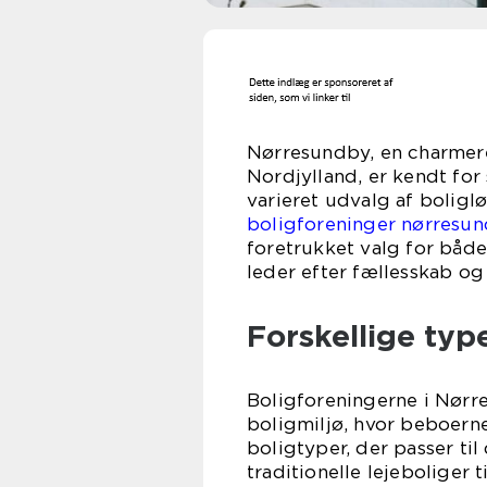
Nørresundby, en charmere
Nordjylland, er kendt for 
varieret udvalg af boligløs
boligforeninger nørresu
foretrukket valg for både
leder efter fællesskab o
Forskellige typ
Boligforeningerne i Nør
boligmiljø, hvor beboern
boligtyper, der passer ti
traditionelle lejeboliger