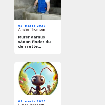
03. marts 2026
Amalie Thomsen
Murer aarhus
sådan finder du
den rette
fagmand til dit
projekt
02. marts 2026