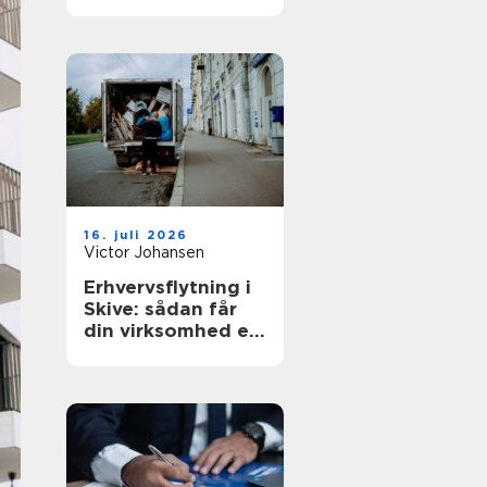
den rette lejebolig
16. juli 2026
Victor Johansen
Erhvervsflytning i
Skive: sådan får
din virksomhed en
smidig flyttedag