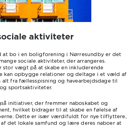
ociale aktiviteter
d at bo i en boligforening i Nørresundby er det
ange sociale aktiviteter, der arrangeres.
 stor vægt på at skabe en inkluderende
 kan opbygge relationer og deltage i et væld af
s alt fra fællesspisning og havearbejdsdage til
og sportsaktiviteter.
så initiativer, der fremmer naboskabet og
t, hvilket bidrager til at skabe en følelse af
ne. Dette er især værdifuldt for nye tilflyttere,
l af det lokale samfund og lære deres naboer at