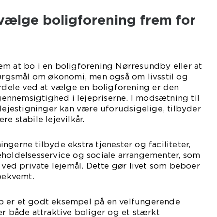
vælge boligforening frem for
em at bo i en boligforening Nørresundby eller at
pørgsmål om økonomi, men også om livsstil og
ordele ved at vælge en boligforening er den
nnemsigtighed i lejepriserne. I modsætning til
slejestigninger kan være uforudsigelige, tilbyder
e stabile lejevilkår.
ngerne tilbyde ekstra tjenester og faciliteter,
eholdelsesservice og sociale arrangementer, som
e ved private lejemål. Dette gør livet som beboer
bekvemt.
b er et godt eksempel på en velfungerende
er både attraktive boliger og et stærkt