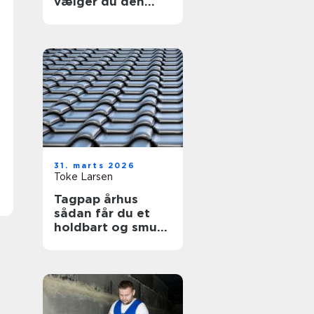
vælger du den
helt rigtige kage
31. marts 2026
Toke Larsen
Tagpap århus
sådan får du et
holdbart og smukt
tag