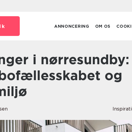
dk
ANNONCERING
OM OS
COOKI
i bofællesskabet og
miljø
sen
Inspirat