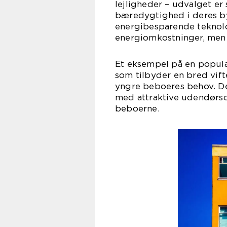
lejligheder – udvalget er
bæredygtighed i deres by
energibesparende teknolo
energiomkostninger, men 
Et eksempel på en populæ
som tilbyder en bred vif
yngre beboeres behov. De
med attraktive udendørsom
beboerne.