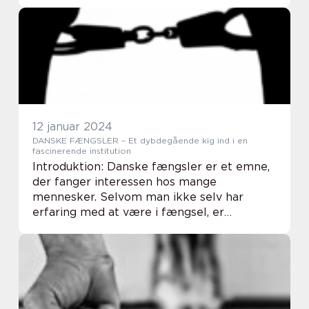
bekymring i årtier. Det er vigtigt for
personer med interesse for dette emne at
forstå dets underliggende årsager, ud...
12 januar 2024
DANSKE FÆNGSLER – Et dybdegående kig ind i en
fascinerende institution
Introduktion: Danske fængsler er et emne,
der fanger interessen hos mange
mennesker. Selvom man ikke selv har
erfaring med at være i fængsel, er
fængsler en vigtig institution for
samfundet. I denne artikel vil vi dykke ned i
verdenen af danske fængs...