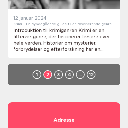
12 januar 2024
Krimi – En dybdegående guide til en fascinerende genre
Introduktion til krimigenren Krimi er en
litterær genre, der fascinerer læsere over
hele verden. Historier om mysterier,
forbrydelser og efterforskning har en
særlig tiltrækning på folk, der er fascineret
af det menneskelige drama og spændingen
ved a...
1
2
3
4
…
12
Adresse