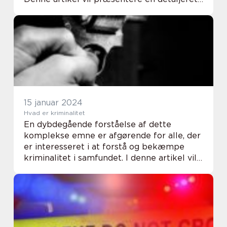
analyse af personfarlig kriminalitet og
vigtige oplysninger, som alle, der er ...
15 januar 2024
Hvad er kriminalitet
En dybdegående forståelse af dette
komplekse emne er afgørende for alle, der
er interesseret i at forstå og bekæmpe
kriminalitet i samfundet. I denne artikel vil
vi udforske definitionen af kriminalitet,
hvordan det har udviklet sig historisk, og
hvo...