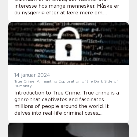
interesse hos mange mennesker. Måske er
du nysgerrig efter at lære mere om,
hvordan fængslerne fungerer, hvad
fængselsophold indebærer, og hvordan
systemet er blevet udviklet...
14 januar 2024
True Crime: A Haunting Exploration of the Dark Side of
Humanity
Introduction to True Crime: True crime is a
genre that captivates and fascinates
millions of people around the world. It
delves into real-life criminal cases,
unearthing the twisted minds of
perpetrators and shedding light on the
intricacies of the j...