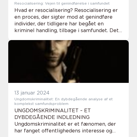
Resocialisering: Vejen til genindførelse i samfundet
Hvad er resocialisering? Resocialisering er
en proces, der sigter mod at genindføre
individer, der tidligere har begået en
kriminel handling, tilbage i samfundet. Det
er en vigtig del af retssystemet, da det
fokuserer på at rehabilitere og genindslus...
13 januar 2024
Ungdomskriminalitet: En dybdegående analyse af et
komplekst samfundsproblem
UNGDOMSKRIMINALITET – ET
DYBDEGÅENDE INDLEDNING
Ungdomskriminalitet er et fænomen, der
har fanget offentlighedens interesse og