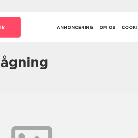
dk
ANNONCERING
OM OS
COOKI
vågning