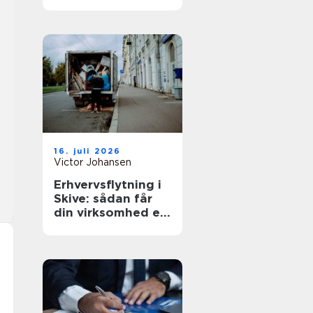
den rette lejebolig
16. juli 2026
Victor Johansen
Erhvervsflytning i
Skive: sådan får
din virksomhed en
smidig flyttedag