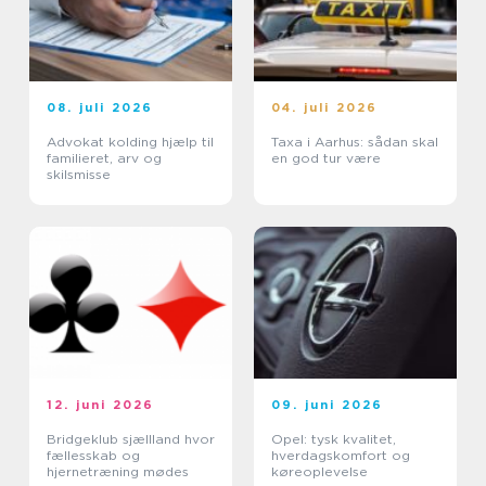
08. juli 2026
04. juli 2026
Advokat kolding hjælp til
Taxa i Aarhus: sådan skal
familieret, arv og
en god tur være
skilsmisse
12. juni 2026
09. juni 2026
Bridgeklub sjællland hvor
Opel: tysk kvalitet,
fællesskab og
hverdagskomfort og
hjernetræning mødes
køreoplevelse