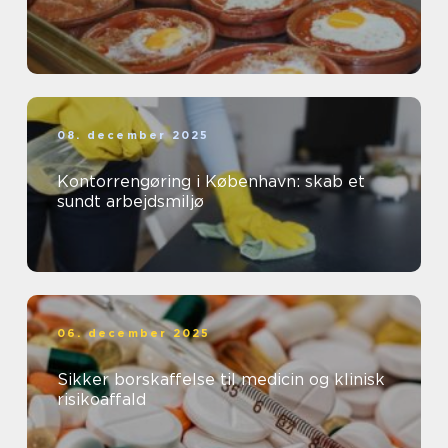
08. december 2025
Kontorrengøring i København: skab et
sundt arbejdsmiljø
06. december 2025
Sikker borskaffelse til medicin og klinisk
risikoaffald