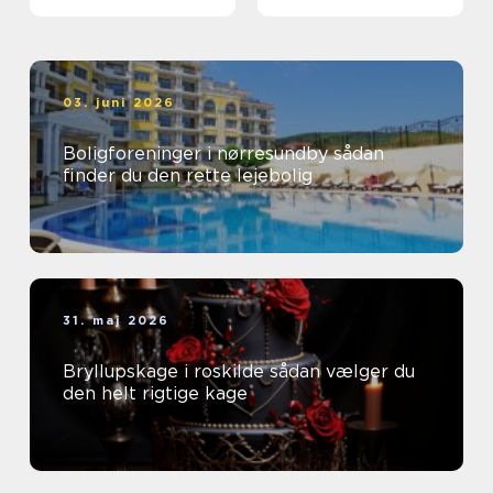
03. juni 2026
Boligforeninger i nørresundby sådan
finder du den rette lejebolig
31. maj 2026
Bryllupskage i roskilde sådan vælger du
den helt rigtige kage