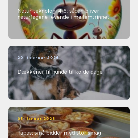
Natur-teknologi 4-6: sådan bliver
naturfagene levende i mellemtrinnet
20. februar 2026
Dækkener til hunde til kolde dage
05. januar 2026
Tapas: små bidder med stor smag