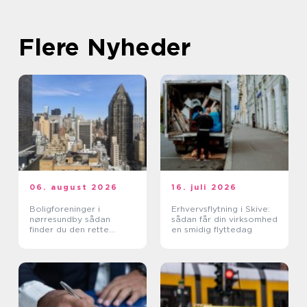
Flere Nyheder
06. august 2026
16. juli 2026
Boligforeninger i
Erhvervsflytning i Skive:
nørresundby sådan
sådan får din virksomhed
finder du den rette
en smidig flyttedag
lejebolig