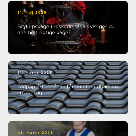
31. maj 2026
Bryllupskage i roskilde sådan vælger du
den helt rigtige kage
31. marts 2026
Tagpap århus sådan får du et holdbart og
smukt tag
03. marts 2026