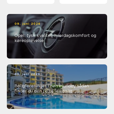
09. juni 2026
Opel: tysk kvalitet, hverdagskomfort og
køreoplevelse
03. juni 2026
Boligforeninger i nørresundby sådan
finder du den rette lejebolig