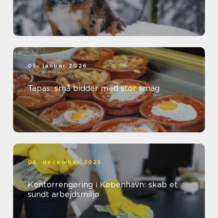
05. januar 2026
Tapas: små bidder med stor smag
08. december 2025
Kontorrengøring i København: skab et
sundt arbejdsmiljø