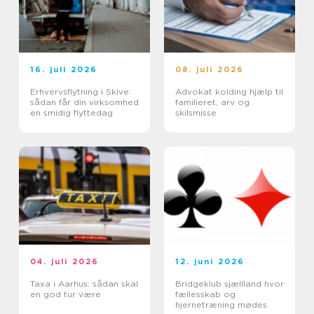
16. juli 2026
08. juli 2026
Erhvervsflytning i Skive:
Advokat kolding hjælp til
sådan får din virksomhed
familieret, arv og
en smidig flyttedag
skilsmisse
04. juli 2026
12. juni 2026
Taxa i Aarhus: sådan skal
Bridgeklub sjællland hvor
en god tur være
fællesskab og
hjernetræning mødes