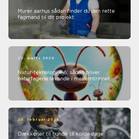
Murer aarhus sådan finder du den rette
fagmand til dit projekt
02. marts 2026
Natur-teknologi 4-6: sådan bliver
naturfagene levende i mellemtrinnet
20. februar 2026
Dækkener til hunde til kolde dage