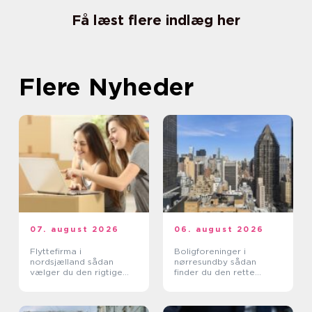
Få læst flere indlæg her
Flere Nyheder
07. august 2026
06. august 2026
Flyttefirma i
Boligforeninger i
nordsjælland sådan
nørresundby sådan
vælger du den rigtige
finder du den rette
hjælp
lejebolig