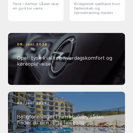
Taxa i Aarhus: sådan skal
Bridgeklub sjællland hvor
en god tur være
fællesskab og
hjernetræning mødes
09. juni 2026
Opel: tysk kvalitet, hverdagskomfort og
køreoplevelse
03. juni 2026
Boligforeninger i nørresundby sådan
finder du den rette lejebolig