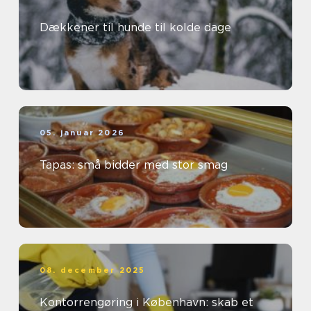
Dækkener til hunde til kolde dage
05. januar 2026
Tapas: små bidder med stor smag
08. december 2025
Kontorrengøring i København: skab et