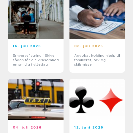
16. juli 2026
08. juli 2026
Erhvervsflytning i Skive:
Advokat kolding hjælp til
sådan får din virksomhed
familieret, arv og
en smidig flyttedag
skilsmisse
04. juli 2026
12. juni 2026