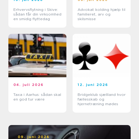
Erhvervsflytning i Skive:
Advokat kolding hjælp til
sådan får din virksomhed
familieret, arv og
en smidig flyttedag
skilsmisse
04. juli 2026
12. juni 2026
Taxa i Aarhus: sådan skal
Bridgeklub sjællland hvor
en god tur være
fællesskab og
hjernetræning mødes
09. juni 2026