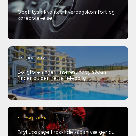
Opel: tysk kvalitet, hverdagskomfort og
køreoplevelse
03. juni 2026
Boligforeninger i nørresundby sådan
finder du den rette lejebolig
31. maj 2026
Bryllupskage i roskilde sådan vælger du