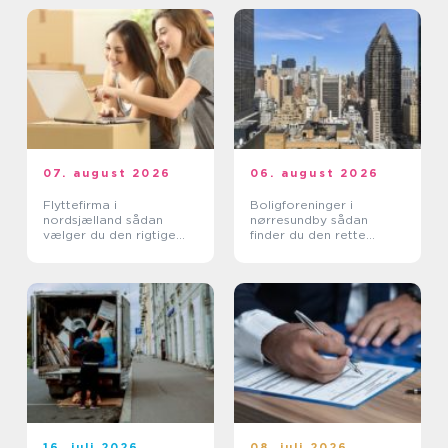
07. august 2026
06. august 2026
Flyttefirma i
Boligforeninger i
nordsjælland sådan
nørresundby sådan
vælger du den rigtige
finder du den rette
hjælp
lejebolig
16. juli 2026
08. juli 2026