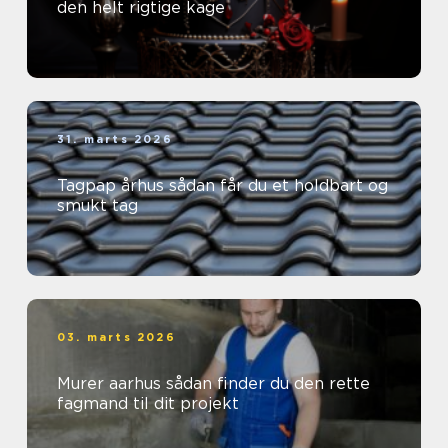
den helt rigtige kage
31. marts 2026
Tagpap århus sådan får du et holdbart og
smukt tag
03. marts 2026
Murer aarhus sådan finder du den rette
fagmand til dit projekt