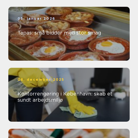
05. januar 2026
Tapas: små bidder med stor smag
08. december 2025
Kontorrengøring i København: skab et
sundt arbejdsmiljø