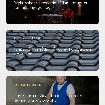
Bryllupskage i roskilde sådan vælger du
den helt rigtige kage
31. marts 2026
Tagpap århus sådan får du et holdbart og
smukt tag
03. marts 2026
Murer aarhus sådan finder du den rette
fagmand til dit projekt