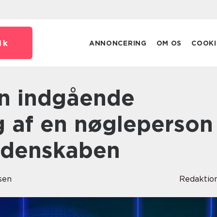
dk
ANNONCERING
OM OS
COOKI
g af en nøgleperson
videnskaben
sen
Redaktio