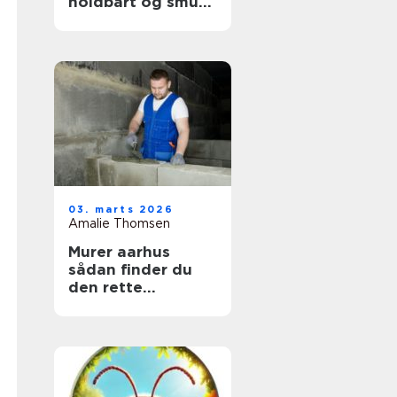
holdbart og smukt
tag
03. marts 2026
Amalie Thomsen
Murer aarhus
sådan finder du
den rette
fagmand til dit
projekt