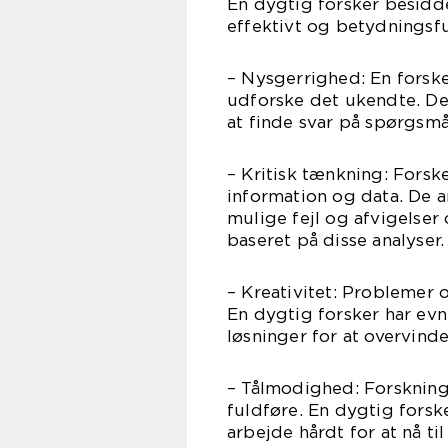
En dygtig forsker besidde
effektivt og betydningsful
– Nysgerrighed: En forsker
udforske det ukendte. De 
at finde svar på spørgsmål
– Kritisk tænkning: Forsk
information og data. De an
mulige fejl og afvigelse
baseret på disse analyser.
– Kreativitet: Problemer o
En dygtig forsker har evn
løsninger for at overvinde
– Tålmodighed: Forskning 
fuldføre. En dygtig fors
arbejde hårdt for at nå ti