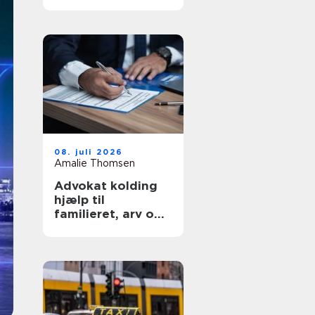
smidig flyttedag
08. juli 2026
Amalie Thomsen
Advokat kolding
hjælp til
familieret, arv og
skilsmisse