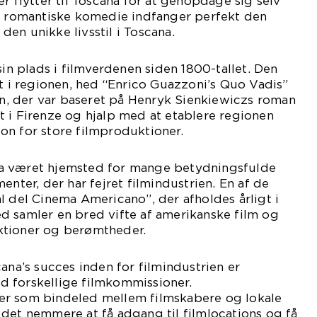
r flytter til Toscana for at genopdage sig selv
ne romantiske komedie indfanger perfekt den
en unikke livsstil i Toscana.
sin plads i filmverdenen siden 1800-tallet. Den
dt i regionen, hed “Enrico Guazzoni’s Quo Vadis”
men, der var baseret på Henryk Sienkiewiczs roman
 i Firenze og hjalp med at etablere regionen
on for store filmproduktioner.
a været hjemsted for mange betydningsfulde
enter, der har fejret filmindustrien. En af de
l del Cinema Americano”, der afholdes årligt i
d samler en bred vifte af amerikanske film og
ktioner og berømtheder.
ana’s succes inden for filmindustrien er
 forskellige filmkommissioner.
er som bindeled mellem filmskabere og lokale
det nemmere at få adgang til filmlocations og få