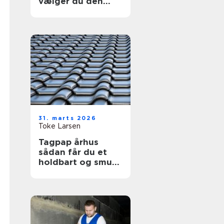
vælger du den
helt rigtige kage
31. marts 2026
Toke Larsen
Tagpap århus
sådan får du et
holdbart og smukt
tag