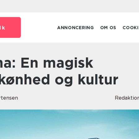
dk
ANNONCERING
OM OS
COOKI
skønhed og kultur
rtensen
Redaktio