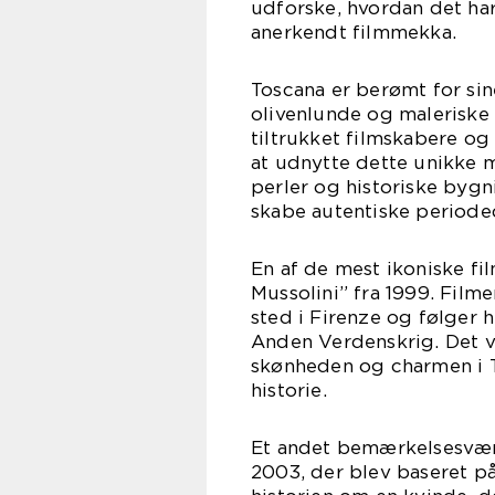
udforske, hvordan det har 
anerkendt filmmekka.
Toscana er berømt for si
olivenlunde og maleriske
tiltrukket filmskabere og
at udnytte dette unikke m
perler og historiske bygni
skabe autentiske perioded
En af de mest ikoniske fil
Mussolini” fra 1999. Filme
sted i Firenze og følger 
Anden Verdenskrig. Det va
skønheden og charmen i T
historie.
Et andet bemærkelsesvær
2003, der blev baseret p