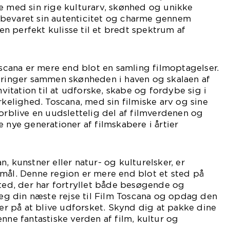
e med sin rige kulturarv, skønhed og unikke
bevaret sin autenticitet og charme gennem
i en perfekt kulisse til et bredt spektrum af
Toscana er mere end blot en samling filmoptagelser.
 bringer sammen skønheden i haven og skalaen af
invitation til at udforske, skabe og fordybe sig i
rkelighed. Toscana, med sin filmiske arv og sine
forblive en uudslettelig del af filmverdenen og
 nye generationer af filmskabere i årtier
, kunstner eller natur- og kulturelsker, er
mål. Denne region er mere end blot et sted på
sted, der har fortryllet både besøgende og
nlæg din næste rejse til Film Toscana og opdag den
ter på at blive udforsket. Skynd dig at pakke dine
nne fantastiske verden af film, kultur og