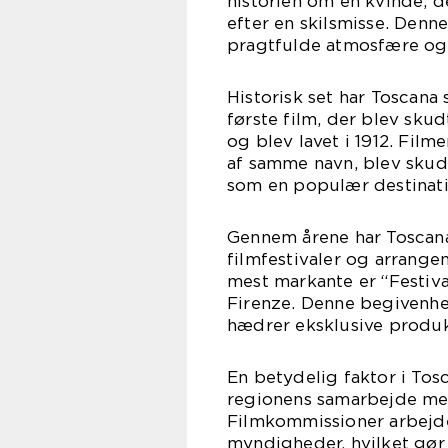
historien om en kvinde, de
efter en skilsmisse. Den
pragtfulde atmosfære og d
Historisk set har Toscana 
første film, der blev sku
og blev lavet i 1912. Fil
af samme navn, blev skudt
som en populær destinati
Gennem årene har Toscan
filmfestivaler og arrangem
mest markante er “Festiva
Firenze. Denne begivenhe
hædrer eksklusive produ
En betydelig faktor i Tosc
regionens samarbejde med
Filmkommissioner arbejd
myndigheder, hvilket gør 