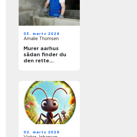
03. marts 2026
Amalie Thomsen
Murer aarhus
sådan finder du
den rette
fagmand til dit
projekt
02. marts 2026