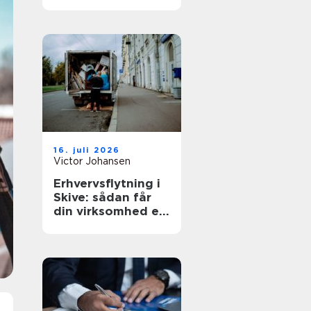
den rette lejebolig
16. juli 2026
Victor Johansen
Erhvervsflytning i
Skive: sådan får
din virksomhed en
smidig flyttedag