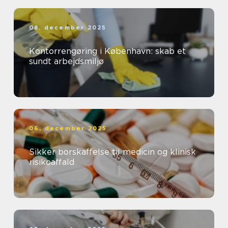
08. december 2025
Kontorrengøring i København: skab et
sundt arbejdsmiljø
06. december 2025
Sikker borskaffelse til medicin og klinisk
risikoaffald