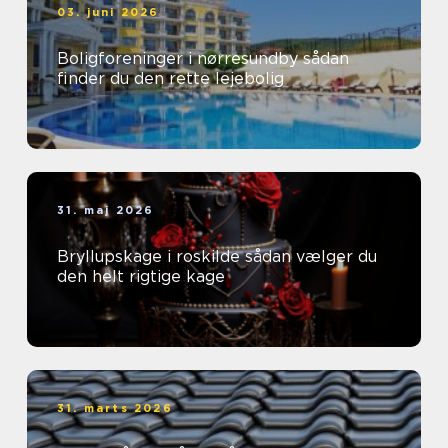
03. juni 2026
Boligforeninger i nørresundby sådan
finder du den rette lejebolig
31. maj 2026
Bryllupskage i roskilde sådan vælger du
den helt rigtige kage
31. marts 2026