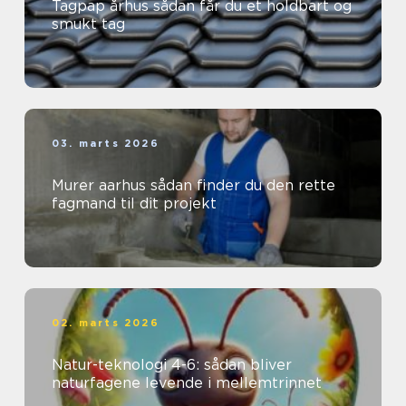
Tagpap århus sådan får du et holdbart og
smukt tag
03. marts 2026
Murer aarhus sådan finder du den rette
fagmand til dit projekt
02. marts 2026
Natur-teknologi 4-6: sådan bliver
naturfagene levende i mellemtrinnet