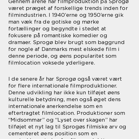
Gennem årene har filmproduktion på Sprogø
været præget af forskellige trends inden for
filmindustrien. I 1940’erne og 1950’erne gik
man væk fra de gotiske og mørke
fortællinger og begyndte i stedet at
fokusere på romantiske komedier og
dramaer. Sprogø blev brugt som baggrund
for nogle af Danmarks mest elskede film i
denne periode, og øens popularitet som
filmlocation voksede yderligere.
I de senere år har Sprogø også været vært
for flere internationale filmproduktioner.
Denne udvikling har ikke kun tilføjet øens
kulturelle betydning, men også øget dens
internationale anerkendelse som en
eftertragtet filmlocation. Produktioner som
“Midsommar” og “Lyset over skagen” har
tilføjet et nyt lag til Sprogøs filmiske arv og
cementeret øens position som en