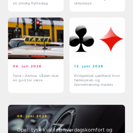
en smidig flyttedag
skilsmisse
04. juli 2026
12. juni 2026
Taxa i Aarhus: sådan skal
Bridgeklub sjællland hvor
en god tur være
fællesskab og
hjernetræning mødes
09. juni 2026
Opel: tysk kvalitet, hverdagskomfort og