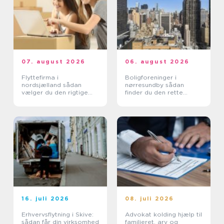
07. august 2026
06. august 2026
Flyttefirma i
Boligforeninger i
nordsjælland sådan
nørresundby sådan
vælger du den rigtige
finder du den rette
hjælp
lejebolig
16. juli 2026
08. juli 2026
Erhvervsflytning i Skive:
Advokat kolding hjælp til
sådan får din virksomhed
familieret, arv og