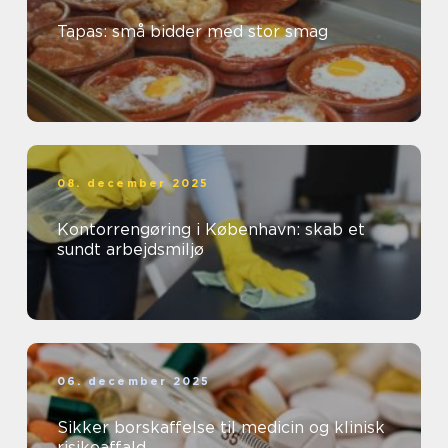
Tapas: små bidder med stor smag
08. december 2025
Kontorrengøring i København: skab et
sundt arbejdsmiljø
06. december 2025
Sikker borskaffelse til medicin og klinisk
risikoaffald