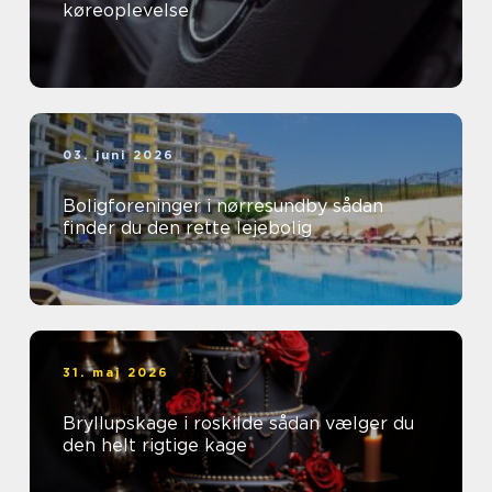
køreoplevelse
03. juni 2026
Boligforeninger i nørresundby sådan
finder du den rette lejebolig
31. maj 2026
Bryllupskage i roskilde sådan vælger du
den helt rigtige kage