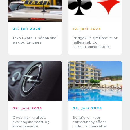
04. juli 2026
12. juni 2026
Taxa i Aarhus: sådan skal
Bridgeklub sjællland hvor
en god tur være
fællesskab og
hjernetræning mødes
09. juni 2026
03. juni 2026
Opel: tysk kvalitet,
Boligforeninger i
hverdagskomfort og
nørresundby sådan
køreoplevelse
finder du den rette