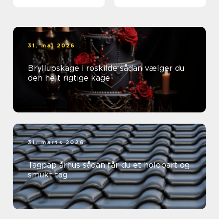
lejebolig
31. maj 2026
Bryllupskage i roskilde sådan vælger du
den helt rigtige kage
31. marts 2026
Tagpap århus sådan får du et holdbart og
smukt tag