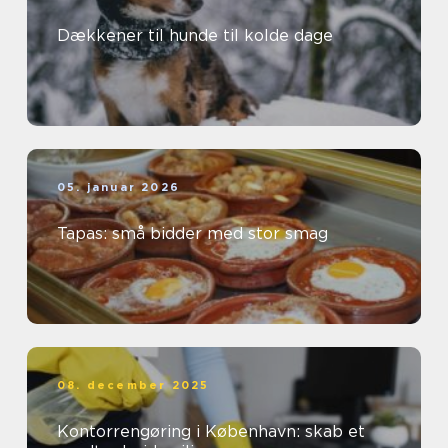
Dækkener til hunde til kolde dage
05. januar 2026
Tapas: små bidder med stor smag
08. december 2025
Kontorrengøring i København: skab et