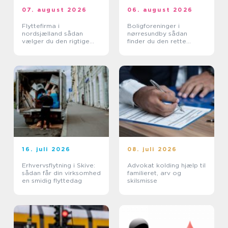
07. august 2026
06. august 2026
Flyttefirma i
Boligforeninger i
nordsjælland sådan
nørresundby sådan
vælger du den rigtige
finder du den rette
hjælp
lejebolig
16. juli 2026
08. juli 2026
Erhvervsflytning i Skive:
Advokat kolding hjælp til
sådan får din virksomhed
familieret, arv og
en smidig flyttedag
skilsmisse