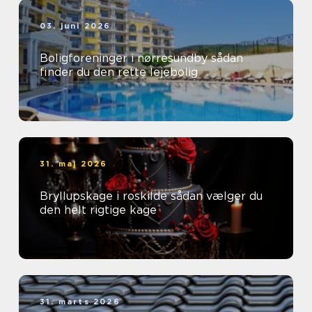
03. juni 2026
Boligforeninger i nørresundby sådan
finder du den rette lejebolig
31. maj 2026
Bryllupskage i roskilde sådan vælger du
den helt rigtige kage
31. marts 2026