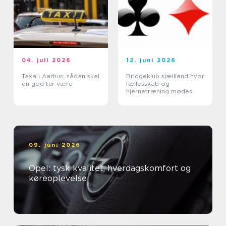
04. juli 2026
12. juni 2026
Taxa i Aarhus: sådan skal
Bridgeklub sjællland hvor
en god tur være
fællesskab og
hjernetræning mødes
09. juni 2026
Opel: tysk kvalitet, hverdagskomfort og
køreoplevelse