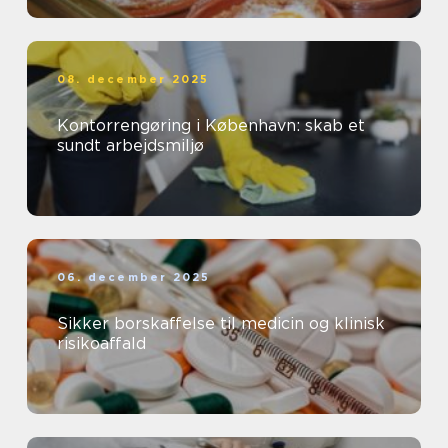
08. december 2025
Kontorrengøring i København: skab et
sundt arbejdsmiljø
06. december 2025
Sikker borskaffelse til medicin og klinisk
risikoaffald