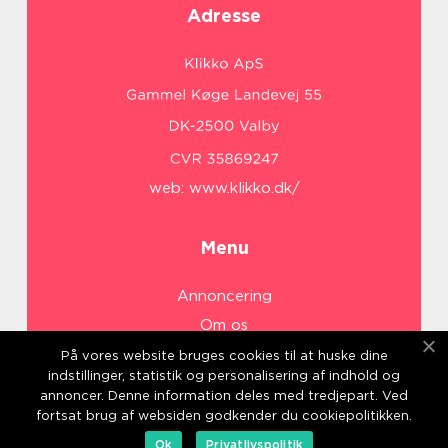
Adresse
web:
www.klikko.dk/
Menu
Annoncering
Om os
Cookies
På vores website bruges cookies til at huske dine
indstillinger, statistik og personalisering af indhold og
Kontakt os
annoncer. Denne information deles med tredjepart. Ved
Sitemap
fortsat brug af websiden godkender du cookiepolitikken.
Ok
Privatlivspolitik