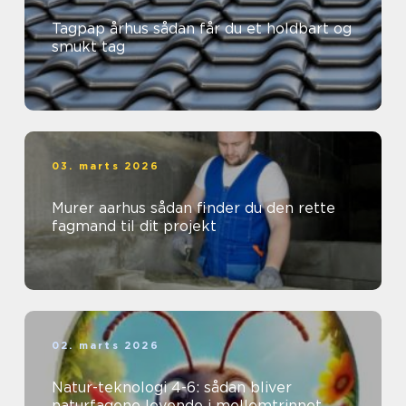
Tagpap århus sådan får du et holdbart og
smukt tag
03. marts 2026
Murer aarhus sådan finder du den rette
fagmand til dit projekt
02. marts 2026
Natur-teknologi 4-6: sådan bliver
naturfagene levende i mellemtrinnet