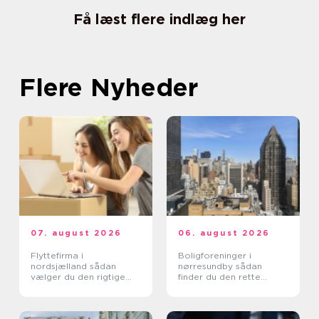
Få læst flere indlæg her
Flere Nyheder
07. august 2026
06. august 2026
Flyttefirma i
Boligforeninger i
nordsjælland sådan
nørresundby sådan
vælger du den rigtige
finder du den rette
hjælp
lejebolig