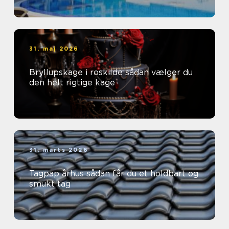
31. maj 2026
Bryllupskage i roskilde sådan vælger du
den helt rigtige kage
31. marts 2026
Tagpap århus sådan får du et holdbart og
smukt tag