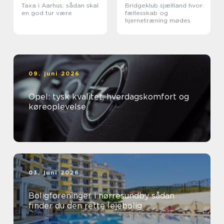
Taxa i Aarhus: sådan skal
Bridgeklub sjællland hvor
en god tur være
fællesskab og
hjernetræning mødes
09. juni 2026
Opel: tysk kvalitet, hverdagskomfort og
køreoplevelse
03. juni 2026
Boligforeninger i nørresundby sådan
finder du den rette lejebolig