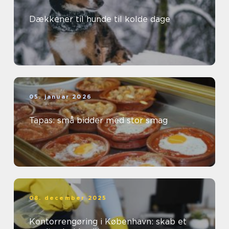
Dækkener til hunde til kolde dage
05. januar 2026
Tapas: små bidder med stor smag
08. december 2025
Kontorrengøring i København: skab et