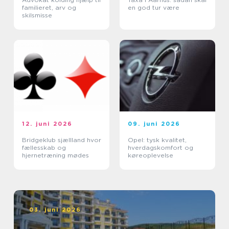
familieret, arv og
en god tur være
skilsmisse
12. juni 2026
09. juni 2026
Bridgeklub sjællland hvor
Opel: tysk kvalitet,
fællesskab og
hverdagskomfort og
hjernetræning mødes
køreoplevelse
03. juni 2026