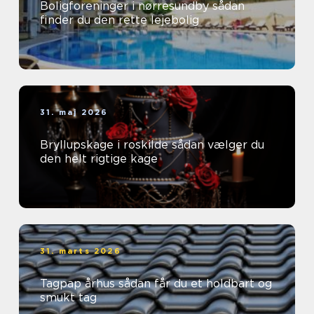
Boligforeninger i nørresundby sådan
finder du den rette lejebolig
31. maj 2026
Bryllupskage i roskilde sådan vælger du
den helt rigtige kage
31. marts 2026
Tagpap århus sådan får du et holdbart og
smukt tag