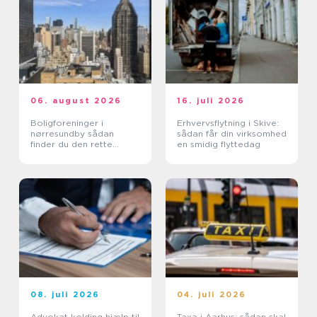
06. august 2026
16. juli 2026
Boligforeninger i
Erhvervsflytning i Skive:
nørresundby sådan
sådan får din virksomhed
finder du den rette
en smidig flyttedag
lejebolig
08. juli 2026
04. juli 2026
Advokat kolding hjælp til
Taxa i Aarhus: sådan skal