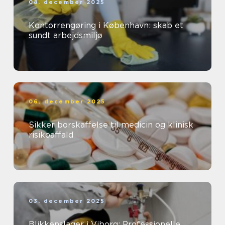
08. december 2025
Kontorrengøring i København: skab et
sundt arbejdsmiljø
06. december 2025
Sikker borskaffelse til medicin og klinisk
risikoaffald
03. december 2025
Blikkenslager i Viborg: Professionelle