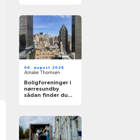
den rigtige hjælp
06. august 2026
Amalie Thomsen
Boligforeninger i
nørresundby
sådan finder du
den rette lejebolig