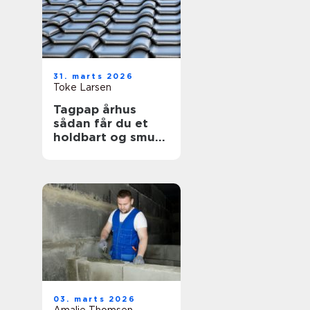
31. marts 2026
Toke Larsen
Tagpap århus
sådan får du et
holdbart og smukt
tag
03. marts 2026