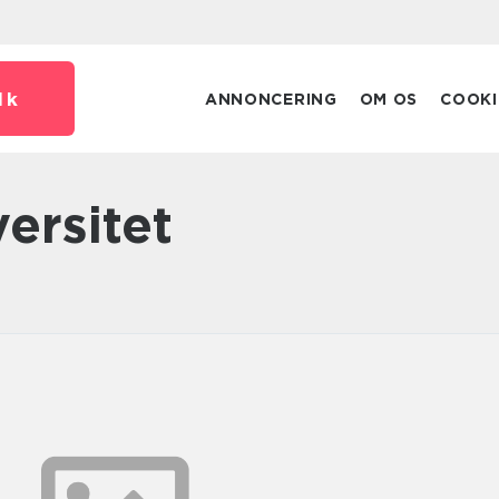
dk
ANNONCERING
OM OS
COOKI
versitet