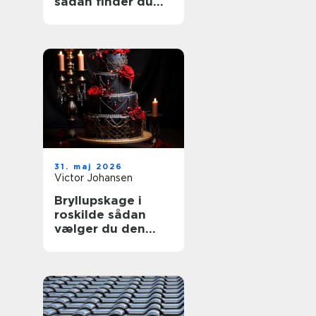
sådan finder du
den rette lejebolig
31. maj 2026
Victor Johansen
Bryllupskage i
roskilde sådan
vælger du den
helt rigtige kage